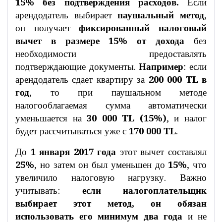
15% без подтверждения расходов.
Если
арендодатель выбирает
паушальный метод
,
он получает
фиксированный налоговый
вычет в размере 15% от дохода
без
необходимости предоставлять
подтверждающие документы.
Например
: если
арендодатель сдает квартиру за
200 000 TL в
год
, то при паушальном методе
налогооблагаемая сумма автоматически
уменьшается на
30 000 TL (15%)
, и налог
будет рассчитываться уже с
170 000 TL
.
До
1 января 2017 года
этот вычет составлял
25%
, но затем он был уменьшен до
15%
, что
увеличило налоговую нагрузку. Важно
учитывать:
если налогоплательщик
выбирает этот метод, он обязан
использовать его минимум два года
и не