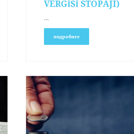
VERGİSİ STOPAJI)
…
подробнее