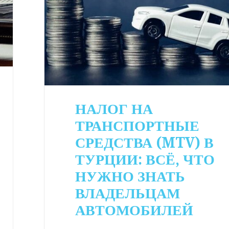
НАЛОГ НА
ТРАНСПОРТНЫЕ
СРЕДСТВА (MTV) В
ТУРЦИИ: ВСЁ, ЧТО
НУЖНО ЗНАТЬ
ВЛАДЕЛЬЦАМ
АВТОМОБИЛЕЙ