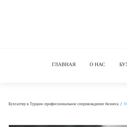
Skip
to
content
ГЛАВНАЯ
О НАС
БУ
Бухгалтер в Турции-профессиональное сопровождение бизнеса
/
В
Рубрика: