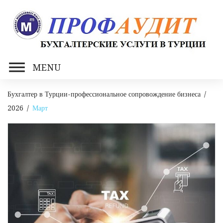
Skip
to
content
MENU
Бухгалтер в Турции-профессиональное сопровождение бизнеса
/
2026
/
Март
Месяц:
Март
2026