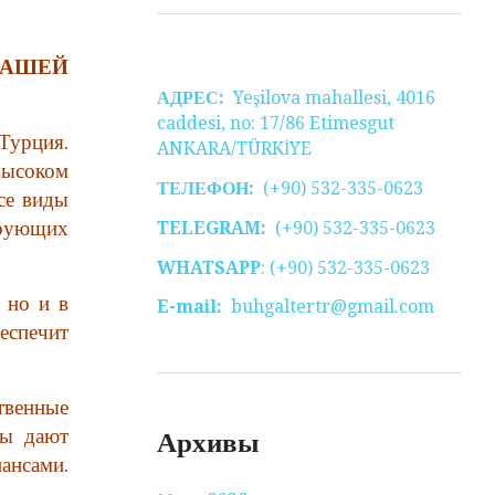
НАШЕЙ
АДРЕС:
Yeşilova mahallesi, 4016
caddesi, no: 17/86 Etimesgut
Турция.
ANKARA/TÜRKİYE
ысоком
ТЕЛЕФОН:
(+90) 532-335-0623
се виды
ирующих
TELEGRAM:
(+90) 532-335-0623
WHATSAPP
: (+90) 532-335-0623
 но и в
E-mail:
buhgaltertr@gmail.com
еспечит
твенные
ты дают
Архивы
ансами.