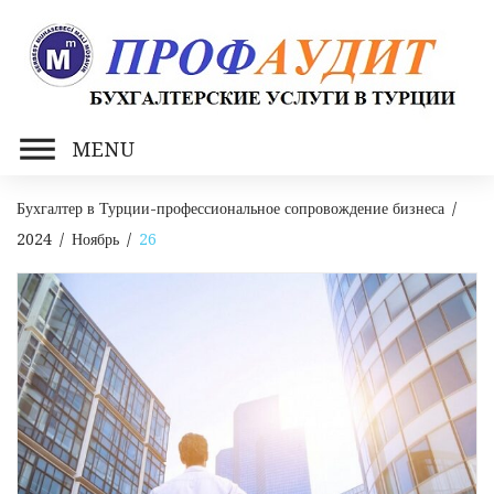
Skip
to
content
MENU
Бухгалтер в Турции-профессиональное сопровождение бизнеса
/
2024
/
Ноябрь
/
26
День:
26.11.2024