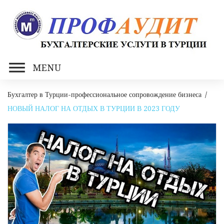
Skip
to
content
MENU
Бухгалтер в Турции-профессиональное сопровождение бизнеса
/
НОВЫЙ НАЛОГ НА ОТДЫХ В ТУРЦИИ В 2023 ГОДУ