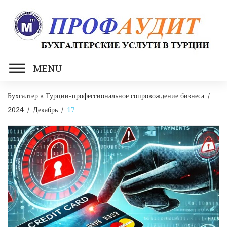
Skip
to
content
MENU
Бухгалтер в Турции-профессиональное сопровождение бизнеса
/
2024
/
Декабрь
/
17
День:
17.12.2024